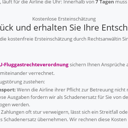
läuft für die Airline die Uhr: Innerhalb von
7 Tagen
muss d
Kostenlose Ersteinschätzung
rück und erhalten Sie Ihre Entsc
e die kostenfreie Ersteinschätzung durch Rechtsanwältin
U-Fluggastrechteverordnung
sichern Ihnen Ansprüche a
 miteinander verrechnet.
lugstörung zustehen:
nsport:
Wenn die Airline ihrer Pflicht zur Betreuung nich
iese Ausgaben fordern wir als Schadenersatz für Sie von d
zogen werden.
Zahlungen oft stur verweigern, lässt sich ein Streitfall o
 als Schadenersatz übernehmen. Wir rechnen diese Kosten di