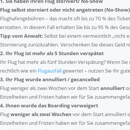
1. Sie haben Ihren Flug storniert/ No-Show
Flug selbst storniert oder nicht angetreten (No-Show)
Flughafengebühren – das macht oft bis zu 70 % des Ticketp
erstatten. In diesem Fall erhalten Sie bis zu 95 % des Ge
Tipp vom Anwalt:
Selbst bei einem vermeintlich „nicht e
Stornierung zurückzahlen. Verschenken Sie dieses Geld ni
2. Ihr Flug ist mehr als 5 Stunden verspätet
Ihr Flug hat mehr als fünf Stunden Verspätung? Wenn Sie d
rechtlich wie ein
Flugausfall
gewertet – nutzen Sie Ihr gut
3. Ihr Flug wurde annulliert / gecancelled
Flug weniger als zwei Wochen vor dem Start
annulliert
o
Einzelheiten und Fristen haben wir für Sie zusammengefas
4. Ihnen wurde das Boarding verweigert
Flug
weniger als zwei Wochen
vor dem Start annulliert o
Einzelheiten und Fristen haben wir für Sie zusammengefa