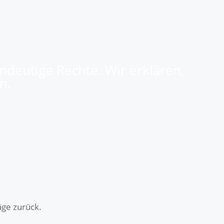
indeutige Rechte. Wir erklären,
n.
äge zurück.