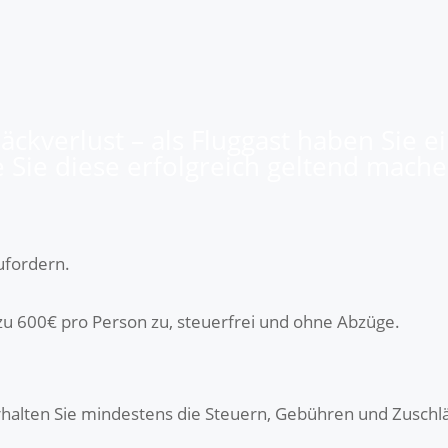
äckverlust – als Fluggast haben Sie e
Sie diese erfolgreich geltend mache
zufordern.
zu 600€ pro Person zu, steuerfrei und ohne Abzüge.
erhalten Sie mindestens die Steuern, Gebühren und Zuschl