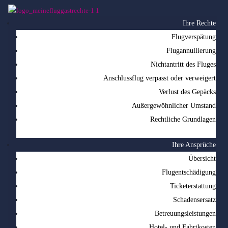
Ihre Rechte
Flugverspätung
Flugannullierung
Nichtantritt des Fluges
Anschlussflug verpasst oder verweigert
Verlust des Gepäcks
Außergewöhnlicher Umstand
Rechtliche Grundlagen
Ihre Ansprüche
Übersicht
Flugentschädigung
Ticketerstattung
Schadensersatz
Betreuungsleistungen
Hotel- und Fahrtkosten